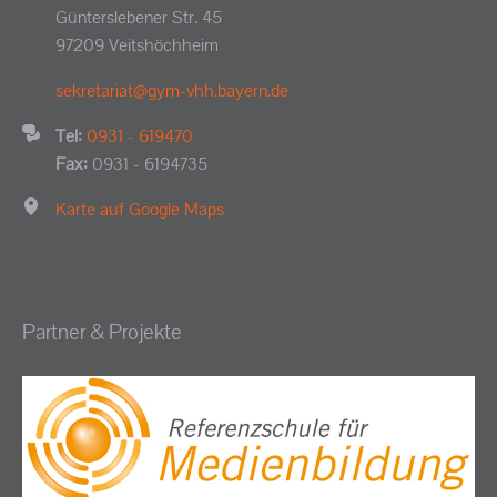
Günterslebener Str. 45
97209 Veitshöchheim
sekretariat@gym-vhh.bayern.de
Tel:
0931 - 619470
Fax:
0931 - 6194735
Karte auf Google Maps
Partner & Projekte