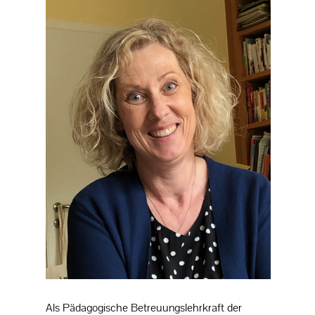
externe psychologische Unterstützung
Jugendsozialarbeit an Schulen
Schulpastoral
Lernen lernen
Individuelle Lernzeit
Tutoren
Streitschlichter
Schüler helfen Schülern
Als Pädagogische Betreuungslehrkraft der