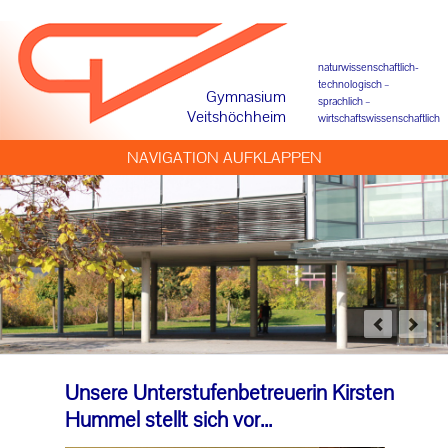
Förderkreis
naturwissenschaftlich-
technologisch –
Offene Ganztagsschule
Gymnasium
sprachlich –
Veitshöchheim
wirtschaftswissenschaftlich
Beratung und Begleitung
NAVIGATION AUFKLAPPEN
Beratungslehrer
Verbindungslehrer
Unterstufenbetreuuung
Mittelstufenbetreuung
Oberstufenkoordination
Unsere Unterstufenbetreuerin Kirsten
Hummel stellt sich vor...
Schulpsychologe