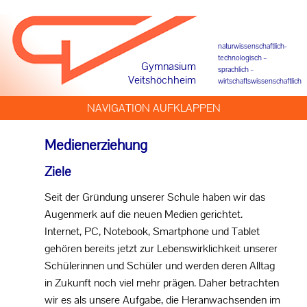
Einführungsklasse
naturwissenschaftlich-
technologisch –
Werteerziehung
Gymnasium
sprachlich –
Veitshöchheim
wirtschaftswissenschaftlich
Schulverfassung
NAVIGATION AUFKLAPPEN
Nachhaltigkeit
Medienerziehung
Innere Schulentwicklung
Ziele
Seit der Gründung unserer Schule haben wir das
UMSETZUNG
Augenmerk auf die neuen Medien gerichtet.
Internet, PC, Notebook, Smartphone und Tablet
Kommunikation
gehören bereits jetzt zur Lebenswirklichkeit unserer
Schülerinnen und Schüler und werden deren Alltag
Medienerziehung
in Zukunft noch viel mehr prägen. Daher betrachten
Leseförderung
wir es als unsere Aufgabe, die Heranwachsenden im