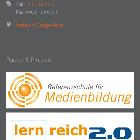
Tel:
0931 - 619470
Fax:
0931 - 6194735
Karte auf Google Maps
Partner & Projekte