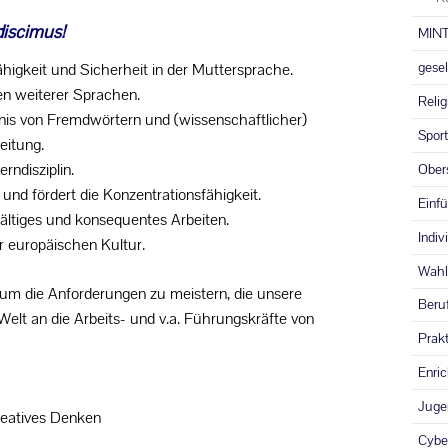
discimus!
MIN
gesel
ähigkeit und Sicherheit in der Muttersprache.
nen weiterer Sprachen.
Relig
dnis von Fremdwörtern und (wissenschaftlicher)
Sport
eitung.
rndisziplin.
Ober
 und fördert die Konzentrationsfähigkeit.
Einf
fältiges und konsequentes Arbeiten.
Indiv
ur europäischen Kultur.
Wahl-
 um die Anforderungen zu meistern, die unsere
Beruf
 Welt an die Arbeits- und v.a. Führungskräfte von
Prakt
Enri
Juge
reatives Denken
Cybe