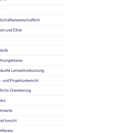
T
lschaftwissenschaftlich
ion und Ethik
stufe
ührungsklasse
iduelle Lernzeitverkürzung
 und Projektunterricht
liche Orientierung
ika
chments
nd forscht
rMentor