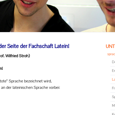
er Seite der Fachschaft Latein!
Navig
UNT
übersp
sprac
rof. Wilfried Stroh)
D
n!
E
La
„tote“ Sprache bezeichnet wird,
n der lateinischen Sprache vorbei:
F
S
M
K