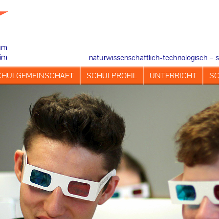
um
im
naturwissenschaftlich-technologisch – s
CHULGEMEINSCHAFT
SCHULPROFIL
UNTERRICHT
SC