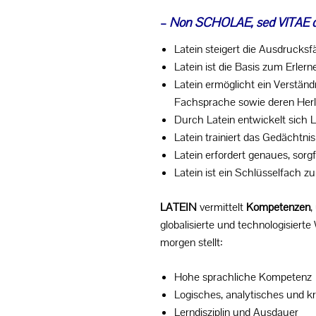
–
Non SCHOLAE, sed VITAE
Medien- und Methodencurriculum
Latein steigert die Ausdrucksf
Zertifikate
Latein ist die Basis zum Erler
Latein ermöglicht ein Verstän
Fachsprache sowie deren Herl
SCHULLEBEN
Durch Latein entwickelt sich Le
Latein trainiert das Gedächtnis
PROJEKTE
Latein erfordert genaues, sorg
Latein ist ein Schlüsselfach z
SERVICE
LATEIN
vermittelt
Kompetenzen
,
globalisierte und technologisierte
morgen stellt:
Hohe sprachliche Kompetenz
Logisches, analytisches und k
Lerndisziplin und Ausdauer