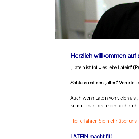
Einführungsklasse
Individuelle Lernzeitverkürzung
Wahl- und Projektunterricht
Herzlich willkommen auf d
Berufliche Orientierung
„
Latein ist tot – es lebe Latein“ (P
Praktika
Schluss mit den „alten“ Vorurteile
Enrichments
Auch wenn Latein von vielen als 
Jugend forscht
kommt man heute dennoch nicht a
CyberMentor
Hier erfahren Sie mehr über uns.
LATEIN macht fit!
LemaS - Leistung macht Schule