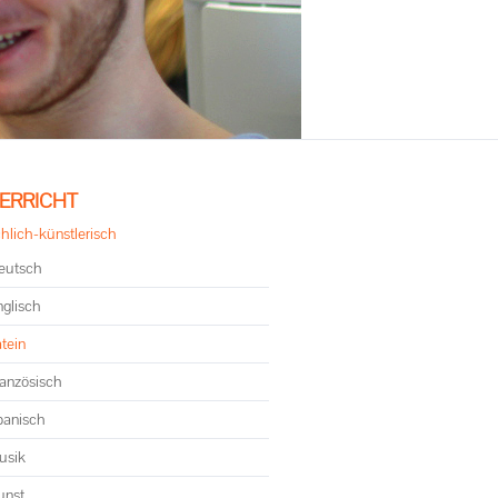
ation
ERRICHT
ringen
hlich-künstlerisch
eutsch
nglisch
tein
ranzösisch
panisch
usik
unst