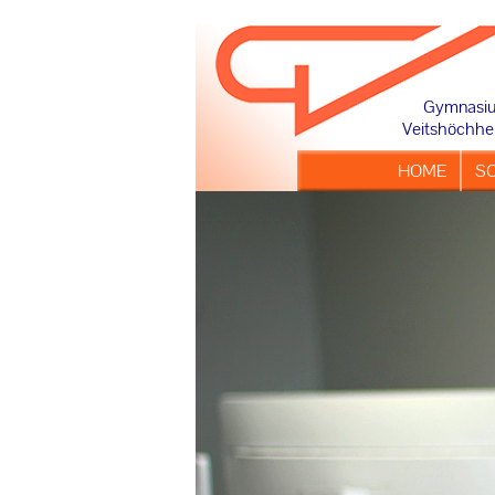
Französisch
Spanisch
SUCHEN
Gymnasi
Veitshöchhe
Musik
Navigation
HOME
S
überspringen
Kunst
MINT
gesellschaftwissenschaftlich
Religion und Ethik
Sport
Oberstufe