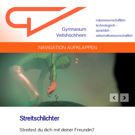
Förderkreis
naturwissenschaftlich-
technologisch –
Offene Ganztagsschule
Gymnasium
sprachlich –
Veitshöchheim
wirtschaftswissenschaftlich
Beratung und Begleitung
NAVIGATION AUFKLAPPEN
Beratungslehrer
Verbindungslehrer
Unterstufenbetreuuung
Mittelstufenbetreuung
Streitschlichter
Oberstufenkoordination
Streitest du dich mit deiner Freundin?