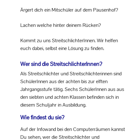
Schulpsychologe
Ärgert dich ein Mitschüler auf dem Pausenhof?
externe psychologische Unterstützung
Lachen welche hinter deinem Rücken?
Jugendsozialarbeit an Schulen
Kommt zu uns StreitschlichterInnen. Wir helfen
euch dabei, selbst eine Lösung zu finden.
Schulpastoral
Wer sind die StreitschlichterInnen?
Lernen lernen
Als Streitschlichter und Streitschlichterinnen sind
Individuelle Lernzeit
SchülerInnen aus der achten bis zur elften
Jahrgangsstufe tätig. Sechs SchülerInnen aus aus
Tutoren
den siebten und achten Klassen befinden sich in
diesem Schuljahr in Ausbildung.
Streitschlichter
Wie findest du sie?
Schüler helfen Schülern
Auf der Infowand bei den Computerräumen kannst
Du sehen, wer die Streitschlichter und