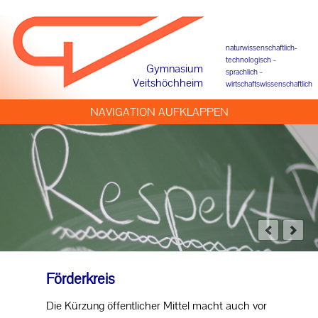
Förderkreis
Offene Ganztagsschule
naturwissenschaftlich-
technologisch –
Gymnasium
sprachlich –
Beratung und Begleitung
Veitshöchheim
wirtschaftswissenschaftlich
NAVIGATION AUFKLAPPEN
SCHULPROFIL
UNTERRICHT
SCHULLEBEN
PROJEKTE
SERVICE
Förderkreis
Die Kürzung öffentlicher Mittel macht auch vor