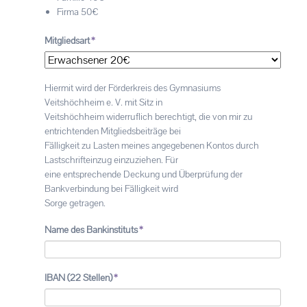
Firma 50€
Pflichtfeld
Mitgliedsart
*
Hiermit wird der Förderkreis des Gymnasiums
Veitshöchheim e. V. mit Sitz in
Veitshöchheim widerruflich berechtigt, die von mir zu
entrichtenden Mitgliedsbeiträge bei
Fälligkeit zu Lasten meines angegebenen Kontos durch
Lastschrifteinzug einzuziehen. Für
eine entsprechende Deckung und Überprüfung der
Bankverbindung bei Fälligkeit wird
Sorge getragen.
Pflichtfeld
Name des Bankinstituts
*
Pflichtfeld
IBAN (22 Stellen)
*