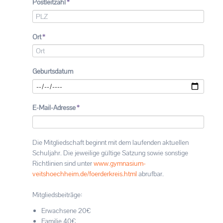
Pflichtfeld
Postleitzahl
*
Pflichtfeld
Ort
*
Geburtsdatum
Pflichtfeld
E-Mail-Adresse
*
Die Mitgliedschaft beginnt mit dem laufenden aktuellen
Schuljahr. Die jeweilige gültige Satzung sowie sonstige
Richtlinien sind unter
www.gymnasium-
veitshoechheim.de/foerderkreis.html
abrufbar.
Mitgliedsbeiträge:
Erwachsene 20€
Familie 40€