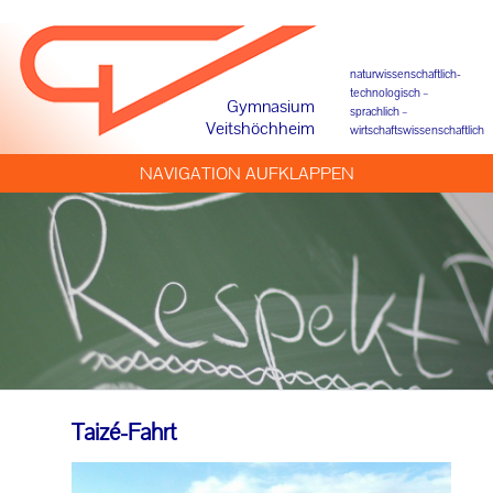
MUT
SuSi
naturwissenschaftlich-
technologisch –
Gymnasium
Skikurse
sprachlich –
Veitshöchheim
wirtschaftswissenschaftlich
Pompejanum
NAVIGATION AUFKLAPPEN
Ruhrgebiet
Taizé
NS-Gedenkstätten
Auslandskontakte
Theater
Taizé-Fahrt
Ausstellungen