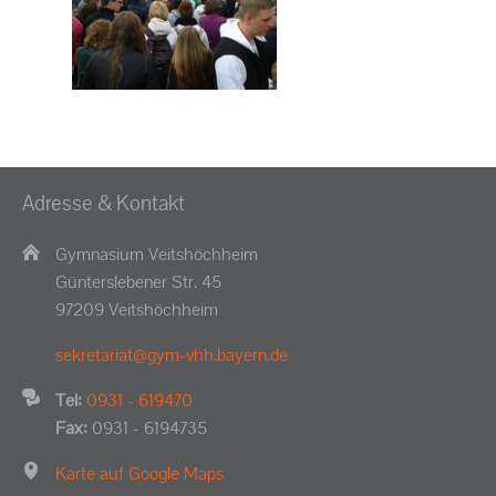
Adresse & Kontakt
Gymnasium Veitshöchheim
Günterslebener Str. 45
97209 Veitshöchheim
sekretariat@gym-vhh.bayern.de
Tel:
0931 - 619470
Fax:
0931 - 6194735
Karte auf Google Maps