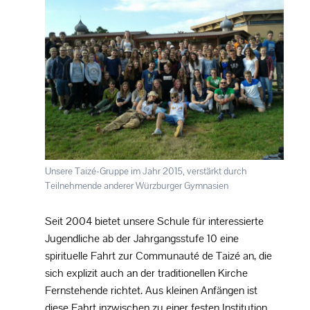
Konzerte
Schülerzeitung
Wettbewerbe
PROJEKTE
Unsere Taizé-Gruppe im Jahr 2015, verstärkt durch
SERVICE
Teilnehmende anderer Würzburger Gymnasien
Seit 2004 bietet unsere Schule für interessierte
Jugendliche ab der Jahrgangsstufe 10 eine
spirituelle Fahrt zur Communauté de Taizé an, die
sich explizit auch an der traditionellen Kirche
Fernstehende richtet. Aus kleinen Anfängen ist
diese Fahrt inzwischen zu einer festen Institution