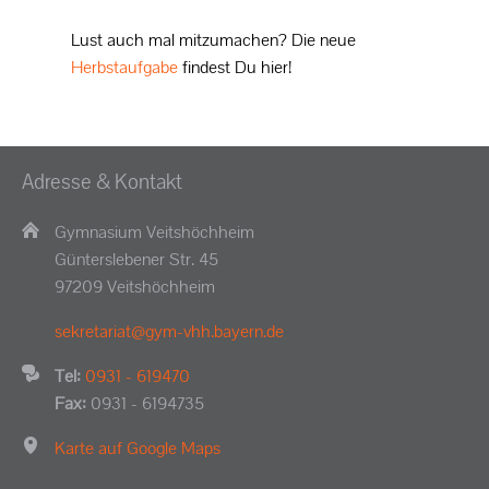
Lust auch mal mitzumachen? Die neue
Herbstaufgabe
findest Du hier!
Adresse & Kontakt
Gymnasium Veitshöchheim
Günterslebener Str. 45
97209 Veitshöchheim
sekretariat@gym-vhh.bayern.de
Tel:
0931 - 619470
Fax:
0931 - 6194735
Karte auf Google Maps