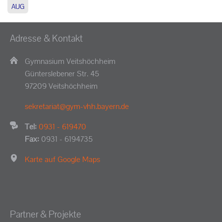
AUG
Adresse & Kontakt
Gymnasium Veitshöchheim
Günterslebener Str. 45
97209 Veitshöchheim
sekretariat@gym-vhh.bayern.de
Tel:
0931 - 619470
Fax:
0931 - 6194735
Karte auf Google Maps
Partner & Projekte