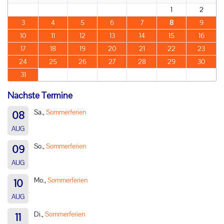
1
2
3
4
5
6
7
8
9
10
11
12
13
14
15
16
17
18
19
20
21
22
23
24
25
26
27
28
29
30
31
Nächste Termine
Sa.,
Sommerferien
08
AUG
So.,
Sommerferien
09
AUG
Mo.,
Sommerferien
10
AUG
Di.,
Sommerferien
11