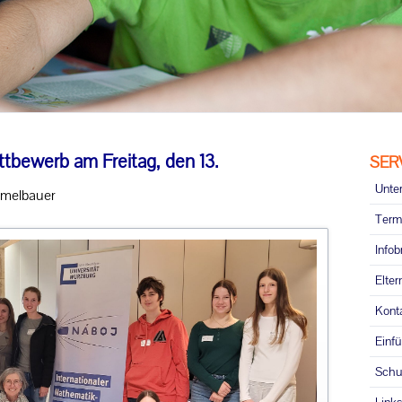
ttbewerb am Freitag, den 13.
Navig
SER
übersp
Unter
mmelbauer
Term
Infob
Elter
Kont
Einf
Schu
Links