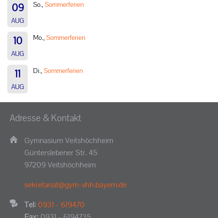
So.,
Sommerferien
09
AUG
Mo.,
Sommerferien
10
AUG
Di.,
Sommerferien
11
AUG
Adresse & Kontakt
Gymnasium Veitshöchheim
Günterslebener Str. 45
97209 Veitshöchheim
sekretariat@gym-vhh.bayern.de
Tel:
0931 - 619470
Fax:
0931 - 6194735