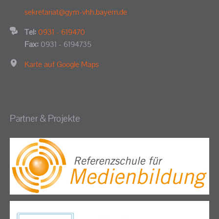
sekretariat@gym-vhh.bayern.de
Tel:
0931 - 619470
Fax:
0931 - 6194735
Karte auf Google Maps
Partner & Projekte