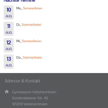
Nächste Termine
Mo.,
Sommerferien
10
AUG
Di.,
Sommerferien
11
AUG
Mi.,
Sommerferien
12
AUG
Do.,
Sommerferien
13
AUG
Adresse & Kontakt
Gymnasium Veitshöchheim
Günterslebener Str. 45
97209 Veitshöchheim